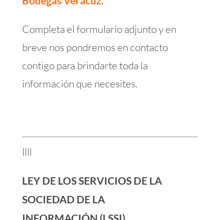
Bodegas Veracuz.
Completa el formulario adjunto y en
breve nos pondremos en contacto
contigo para brindarte toda la
información que necesites.
llll
LEY DE LOS SERVICIOS DE LA
SOCIEDAD DE LA
INFORMACIÓN (LSSI)