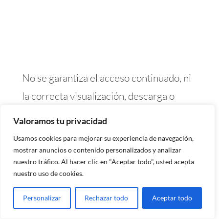
No se garantiza el acceso continuado, ni
la correcta visualización, descarga o
utilidad de los elementos e
Valoramos tu privacidad
informaciones contenidas en la web que
Usamos cookies para mejorar su experiencia de navegación,
puedan verse impedidos, dificultados o
mostrar anuncios o contenido personalizados y analizar
nuestro tráfico. Al hacer clic en "Aceptar todo", usted acepta
interrumpidos por factores o
nuestro uso de cookies.
circunstancias que están fuera de su
Personalizar
Rechazar todo
Aceptar todo
control. No se hace responsable de las