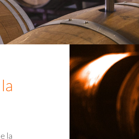
la
e la