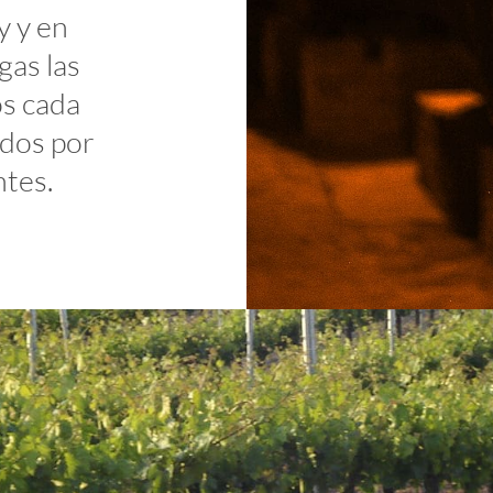
y y en
gas las
os cada
ados por
ntes.