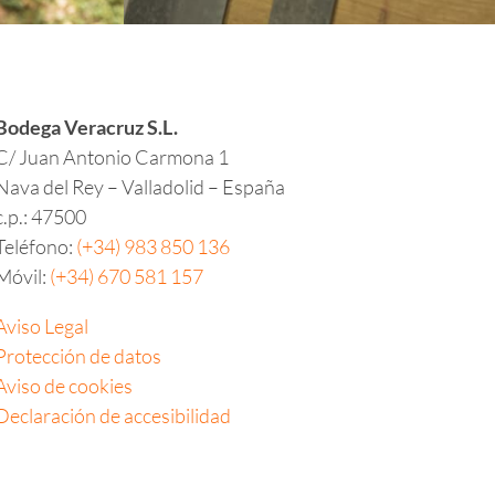
Bodega Veracruz S.L.
C/ Juan Antonio Carmona 1
Nava del Rey – Valladolid – España
c.p.:
47500
Teléfono:
(+34) 983 850 136
Móvil:
(+34) 670 581 157
Aviso Legal
Protección de datos
Aviso de cookies
Declaración de accesibilidad